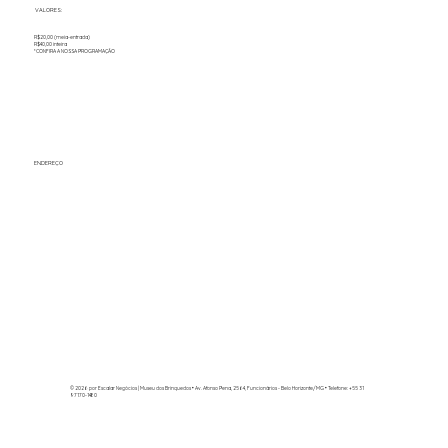
VALORES:
R$20,00 (meia-entrada)
R$40,00 inteira
*CONFIRA A NOSSA PROGRAMAÇÃO
ENDEREÇO
© 2026 por Escalar Negócios | Museu dos Brinquedos
• Av. Afonso Pena, 2564, Funcionários - Belo Horizonte/MG • Telefone: +55 31
97170-1480