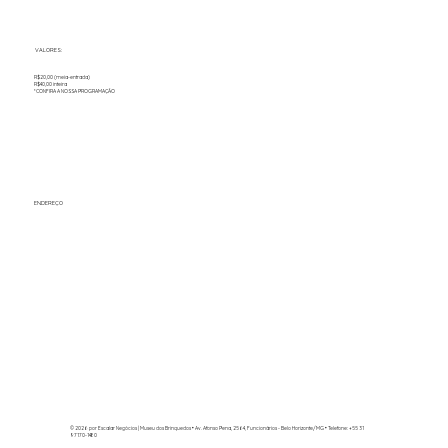
VALORES:
R$20,00 (meia-entrada)
R$40,00 inteira
*CONFIRA A NOSSA PROGRAMAÇÃO
ENDEREÇO
© 2026 por Escalar Negócios | Museu dos Brinquedos
• Av. Afonso Pena, 2564, Funcionários - Belo Horizonte/MG • Telefone: +55 31
97170-1480