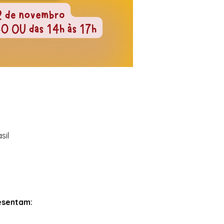
sil
esentam: