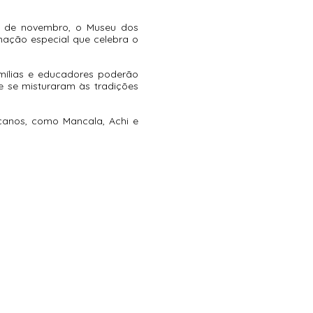
2 de novembro, o Museu dos 
ação especial que celebra o 
ílias e educadores poderão 
e se misturaram às tradições 
canos, como Mancala, Achi e 