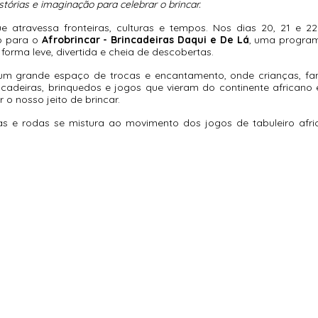
stórias e imaginação para celebrar o brincar.
e atravessa fronteiras, culturas e tempos. Nos dias 20, 21 e 2
o para o 
Afrobrincar - Brincadeiras Daqui e De Lá
, uma program
forma leve, divertida e cheia de descobertas.
m grande espaço de trocas e encantamento, onde crianças, fam
cadeiras, brinquedos e jogos que vieram do continente africano 
 o nosso jeito de brincar.
s e rodas se mistura ao movimento dos jogos de tabuleiro afri