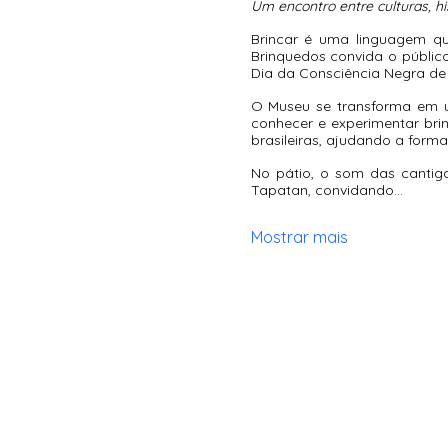
Um encontro entre culturas, hi
Brincar é uma linguagem qu
Brinquedos convida o públic
Dia da Consciência Negra de 
O Museu se transforma em u
conhecer e experimentar brin
brasileiras, ajudando a formar
No pátio, o som das cantiga
Tapatan, convidando…
Mostrar mais