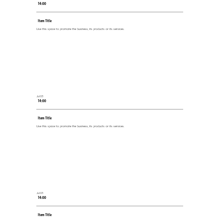
14:00
Item Title
Use this space to promote the business, its products or its services.
Jul 03
14:00
Item Title
Use this space to promote the business, its products or its services.
Jul 03
14:00
Item Title