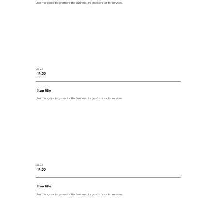
Use this space to promote the business, its products or its services.
Jul 03
14:00
Item Title
Use this space to promote the business, its products or its services.
Jul 03
14:00
Item Title
Use this space to promote the business, its products or its services.