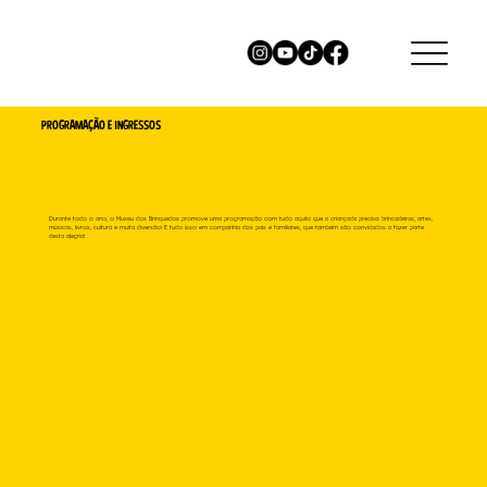
PROGRAMAÇÃO E INGRESSOS
Durante todo o ano, o Museu dos Brinquedos promove uma programação com tudo aquilo que a criançada precisa: brincadeiras, artes,
músicas, livros, cultura e muita diversão! E tudo isso em companhia dos pais e familiares, que também são convidados a fazer parte
desta alegria!