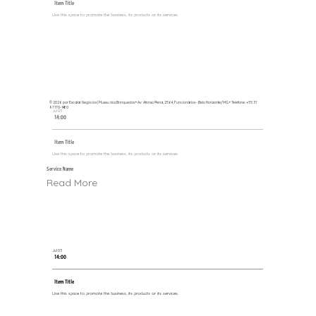
Item Title
Use this space to promote the business, its products or its services.
© 2026 por Escalar Negócios | Museu dos Brinquedos
• Av. Afonso Pena, 2564, Funcionários - Belo Horizonte/MG • Telefone: +55 31
97170-1480
Jul 03
14:00
Item Title
Use this space to promote the business, its products or its services.
Service Name
Read More
Jul 03
14:00
Item Title
Use this space to promote the business, its products or its services.