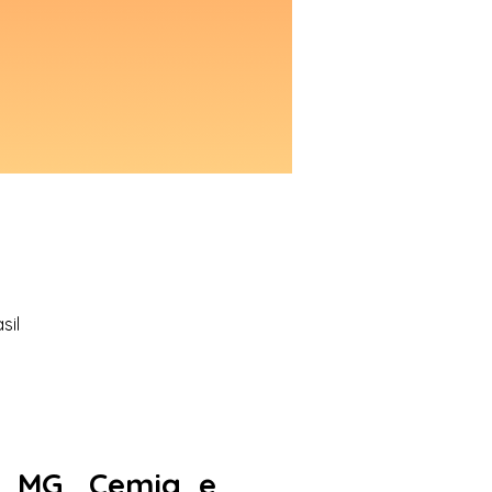
sil
e MG, Cemig e 