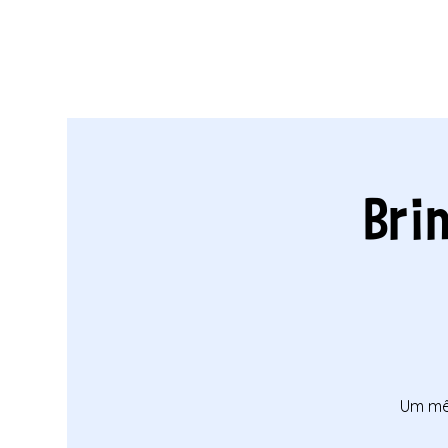
Bri
Um mês