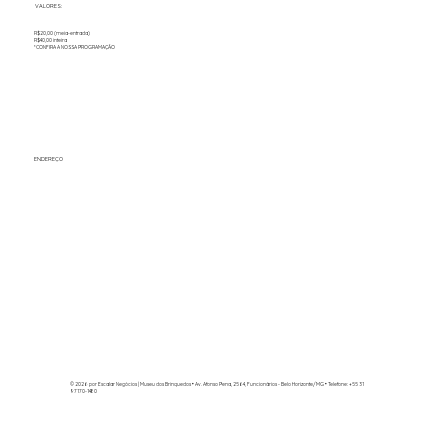
VALORES:
R$20,00 (meia-entrada)
R$40,00 inteira
*CONFIRA A NOSSA PROGRAMAÇÃO
ENDEREÇO
© 2026 por Escalar Negócios | Museu dos Brinquedos
• Av. Afonso Pena, 2564, Funcionários - Belo Horizonte/MG • Telefone: +55 31
97170-1480