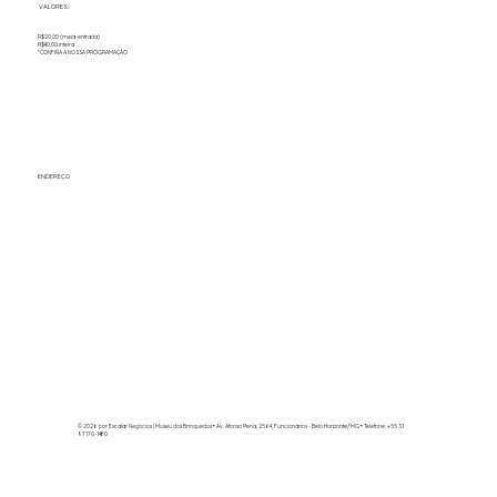
VALORES:
R$20,00 (meia-entrada)
R$40,00 inteira
*CONFIRA A NOSSA PROGRAMAÇÃO
ENDEREÇO
© 2026 por Escalar Negócios | Museu dos Brinquedos
• Av. Afonso Pena, 2564, Funcionários - Belo Horizonte/MG • Telefone: +55 31
97170-1480