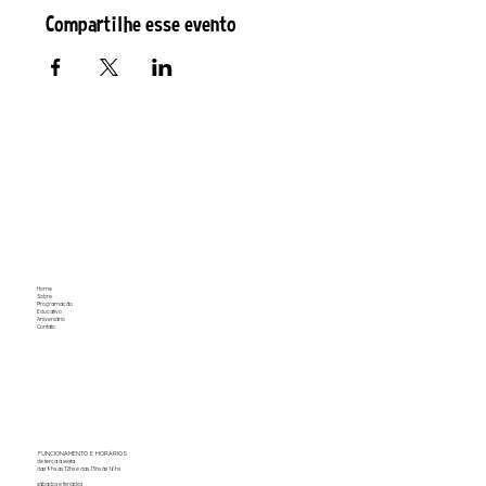
Compartilhe esse evento
Home
Sobre
Programação
Educativo
Aniversário
Contato
FUNCIONAMENTO E HORÁRIOS
de terça à sexta
das 9hs às 12hs e das 13hs às 16hs
sábados e feriados