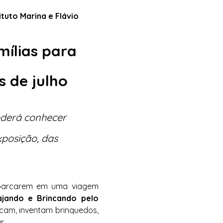
tuto Marina e Flávio 
ílias para 
 de julho
derá conhecer 
xposição, das 
mbarcarem em uma viagem 
ajando e Brincando pelo 
ncam, inventam brinquedos, 
r.