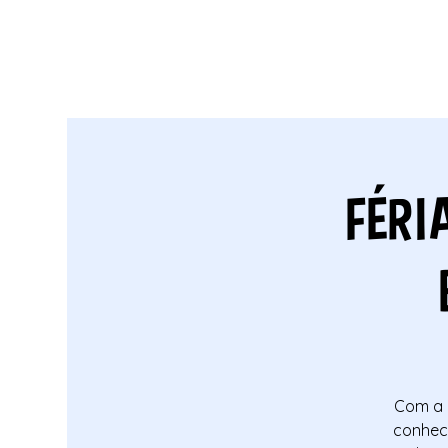
FÉRI
Com a 
conhece