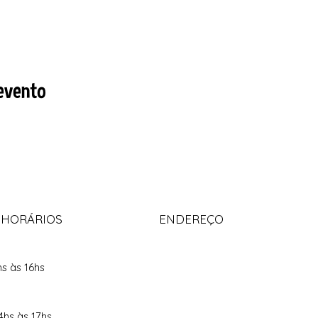
evento
 HORÁRIOS
ENDEREÇO
hs às 16hs
4hs às 17hs