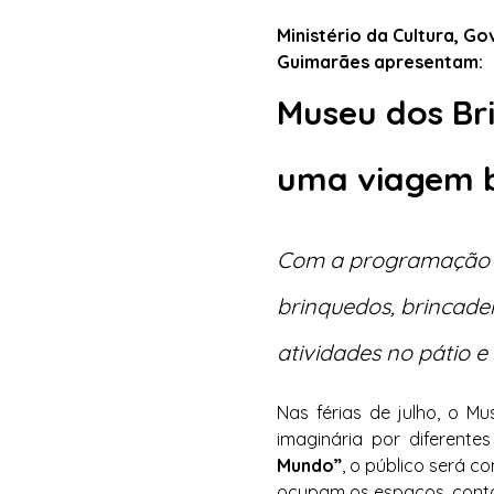
Ministério da Cultura, Go
Guimarães apresentam:
Museu dos Bri
uma viagem b
Com a programação “
brinquedos, brincadei
atividades no pátio e
Nas férias de julho, o 
imaginária por diferente
Mundo”
, o público será c
ocupam os espaços, contam