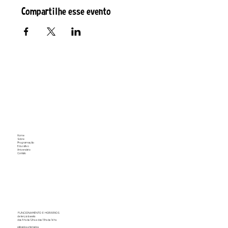
Compartilhe esse evento
Home
Sobre
Programação
Educativo
Aniversário
Contato
FUNCIONAMENTO E HORÁRIOS
de terça à sexta
das 9hs às 12hs e das 13hs às 16hs
sábados e feriados