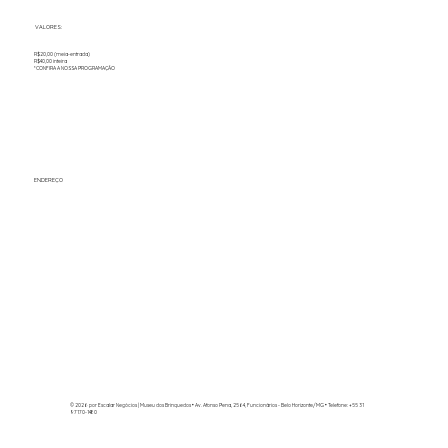
VALORES:
R$20,00 (meia-entrada)
R$40,00 inteira
*CONFIRA A NOSSA PROGRAMAÇÃO
ENDEREÇO
© 2026 por Escalar Negócios | Museu dos Brinquedos
• Av. Afonso Pena, 2564, Funcionários - Belo Horizonte/MG • Telefone: +55 31
97170-1480