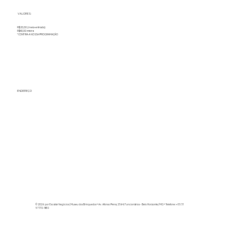
VALORES:
R$20,00 (meia-entrada)
R$40,00 inteira
*CONFIRA A NOSSA PROGRAMAÇÃO
ENDEREÇO
© 2026 por Escalar Negócios | Museu dos Brinquedos
• Av. Afonso Pena, 2564, Funcionários - Belo Horizonte/MG • Telefone: +55 31
97170-1480