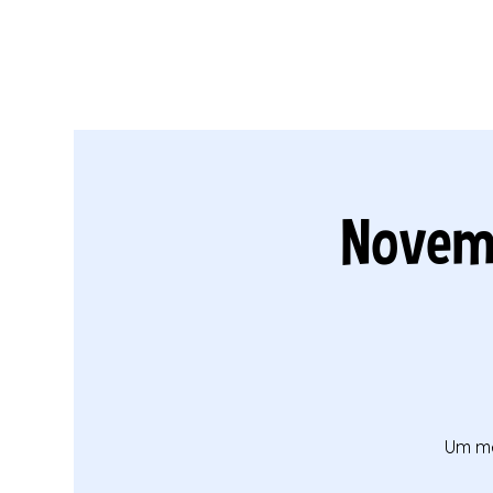
Novem
Um mê