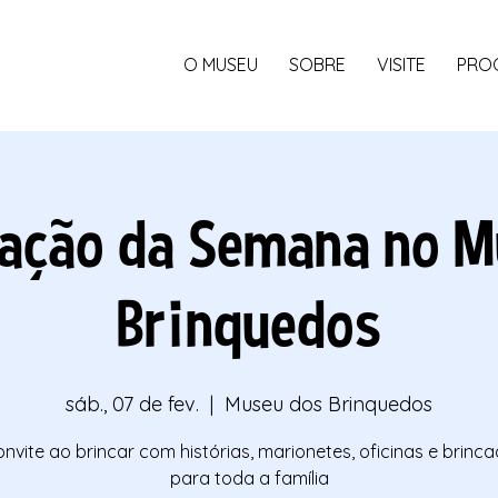
O MUSEU
SOBRE
VISITE
PRO
ação da Semana no M
Brinquedos
sáb., 07 de fev.
  |  
Museu dos Brinquedos
nvite ao brincar com histórias, marionetes, oficinas e brinca
para toda a família