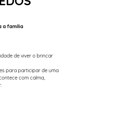
UEDOS
 a família
de de viver o brincar 
res para participar de uma 
contece com calma, 
.