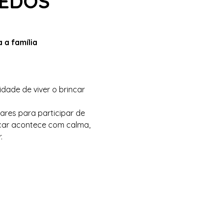
UEDOS
 a família
de de viver o brincar 
lares para participar de 
car acontece com calma, 
.