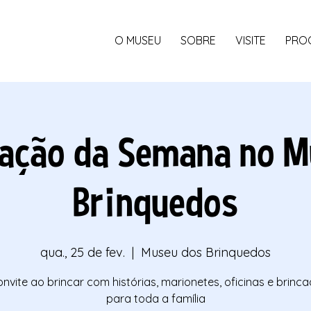
O MUSEU
SOBRE
VISITE
PRO
ação da Semana no M
Brinquedos
qua., 25 de fev.
  |  
Museu dos Brinquedos
nvite ao brincar com histórias, marionetes, oficinas e brinca
para toda a família